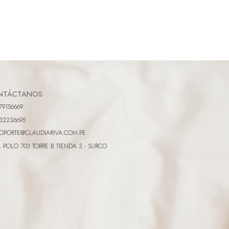
NTÁCTANOS
79156669
32236695
OPORTE@CLAUDIARIVA.COM.PE
L POLO 703 TORRE B TIENDA 3 - SURCO