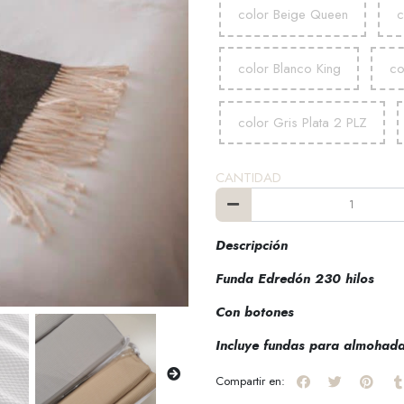
color Beige Queen
c
color Blanco King
co
color Gris Plata 2 PLZ
CANTIDAD
Descripción
Funda Edredón 230 hilos
Con botones
Incluye fundas para almohad
Compartir en: