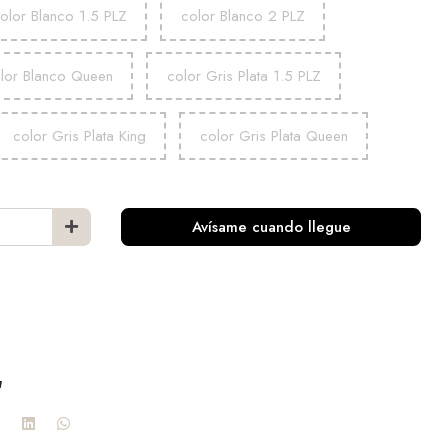
olor Blanco 1.5 PLZ
color Blanco 2 PLZ
lor Blanco Queen
color Gris Plata 1.5 PLZ
color Gris Plata King
color Gris Plata Queen
Avísame cuando llegue
a