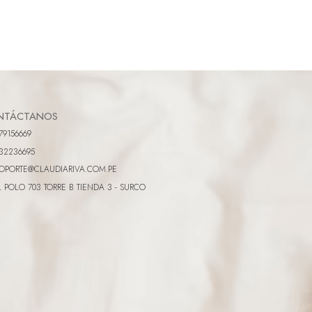
NTÁCTANOS
79156669
32236695
OPORTE@CLAUDIARIVA.COM.PE
L POLO 703 TORRE B TIENDA 3 - SURCO