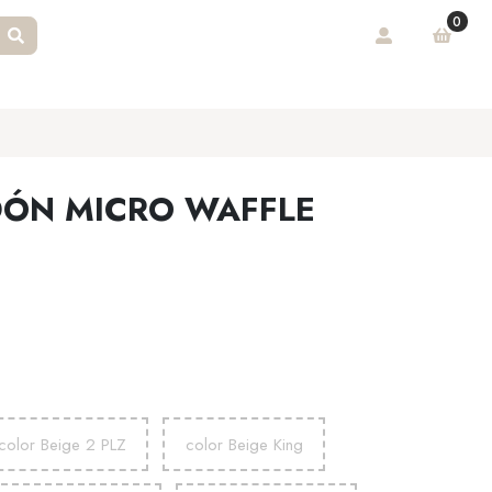
0
DÓN MICRO WAFFLE
color Beige 2 PLZ
color Beige King