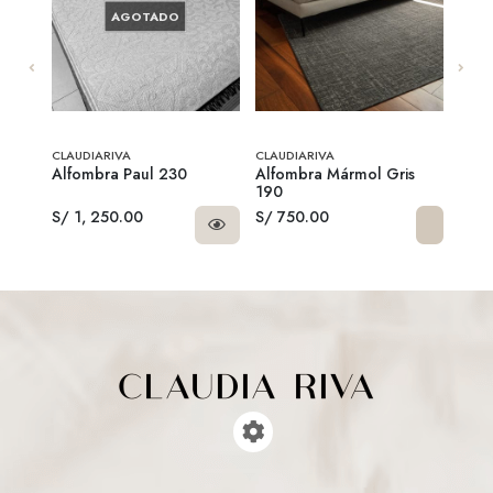
AGOTADO
CLAUDIARIVA
CLAUDIARIVA
CLAU
ilos
Alfombra Paul 230
Alfombra Mármol Gris
Fund
190
Plat
S/ 1, 250.00
S/ 750.00
S/ 2