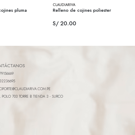
CLAUDIARIVA
cojines pluma
Relleno de cojines poliester
S/ 20.00
NTÁCTANOS
79156669
32236695
OPORTE@CLAUDIARIVA.COM.PE
L POLO 703 TORRE B TIENDA 3 - SURCO