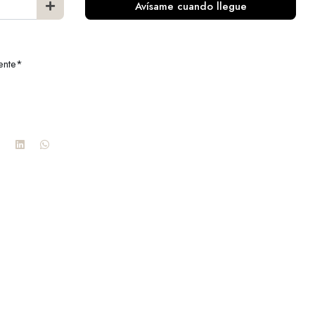
Avísame cuando llegue
ente*