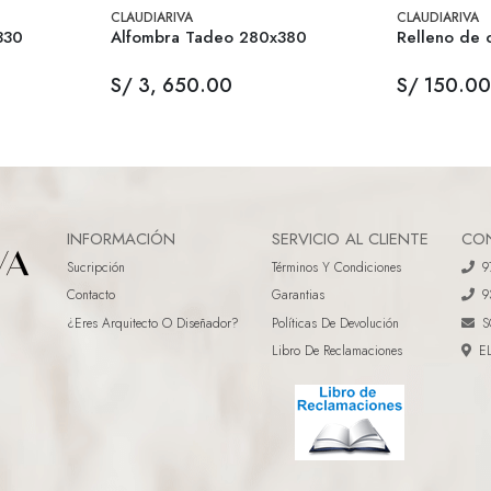
CLAUDIARIVA
CLAUDIARIVA
330
Alfombra Tadeo 280x380
Relleno de 
S/ 3, 650.00
S/ 150.00
INFORMACIÓN
SERVICIO AL CLIENTE
CO
Sucripción
Términos Y Condiciones
9
Contacto
Garantias
9
¿eres Arquitecto O Diseñador?
Políticas De Devolución
S
Libro De Reclamaciones
E