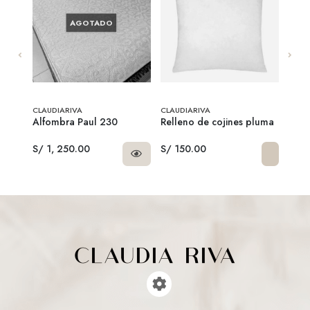
AGOTADO
CLAUDIARIVA
CLAUDIARIVA
CLAU
ilos
Alfombra Paul 230
Relleno de cojines pluma
Rell
polie
S/ 1, 250.00
S/ 150.00
S/ 2