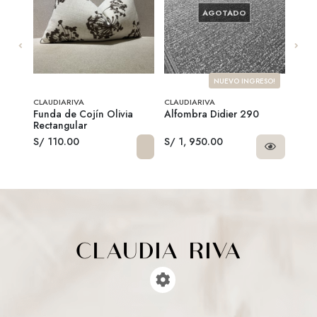
AGOTADO
NUEVO INGRESO!
CLAUDIARIVA
CLAUDIARIVA
CLAU
luma
Funda de Cojín Olivia
Alfombra Didier 290
Alfo
Rectangular
S/ 110.00
S/ 1, 950.00
S/ 1