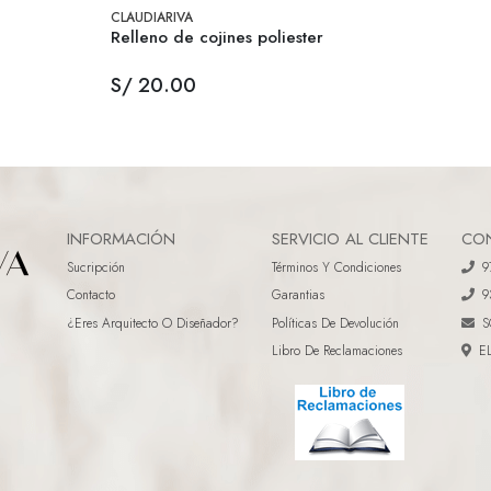
CLAUDIARIVA
Relleno de cojines poliester
S/ 20.00
INFORMACIÓN
SERVICIO AL CLIENTE
CO
Sucripción
Términos Y Condiciones
9
Contacto
Garantias
9
¿eres Arquitecto O Diseñador?
Políticas De Devolución
S
Libro De Reclamaciones
E