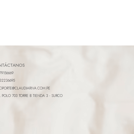
NTÁCTANOS
79156669
32236695
OPORTE@CLAUDIARIVA.COM.PE
L POLO 703 TORRE B TIENDA 3 - SURCO