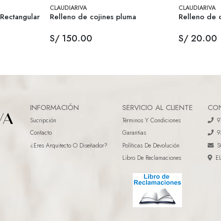
CLAUDIARIVA
CLAUDIARIVA
 Rectangular
Relleno de cojines pluma
Relleno de c
S/ 150.00
S/ 20.00
INFORMACIÓN
SERVICIO AL CLIENTE
CO
Sucripción
Términos Y Condiciones
9
Contacto
Garantias
9
¿eres Arquitecto O Diseñador?
Políticas De Devolución
S
Libro De Reclamaciones
E