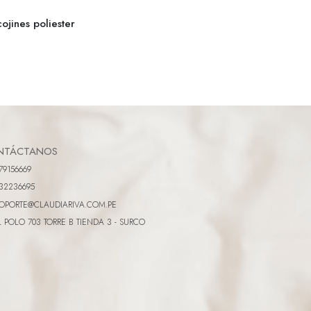
ojines poliester
NTÁCTANOS
79156669
32236695
OPORTE@CLAUDIARIVA.COM.PE
L POLO 703 TORRE B TIENDA 3 - SURCO