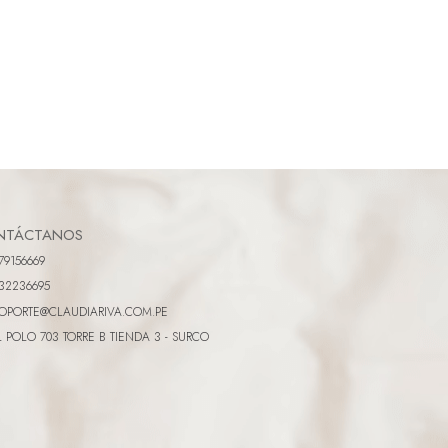
NTÁCTANOS
79156669
32236695
OPORTE@CLAUDIARIVA.COM.PE
L POLO 703 TORRE B TIENDA 3 - SURCO