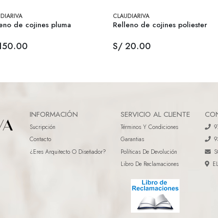
DIARIVA
CLAUDIARIVA
eno de cojines pluma
Relleno de cojines poliester
150.00
S/ 20.00
INFORMACIÓN
SERVICIO AL CLIENTE
CO
Sucripción
Términos Y Condiciones
9
Contacto
Garantias
9
¿eres Arquitecto O Diseñador?
Políticas De Devolución
S
Libro De Reclamaciones
E