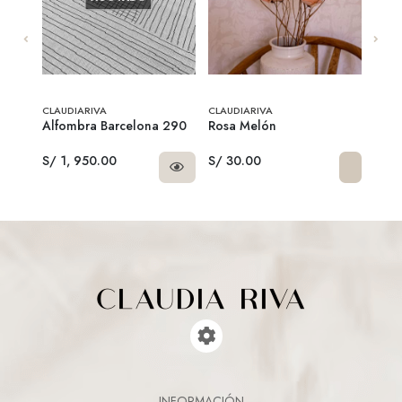
CLAUDIARIVA
CLAUDIARIVA
CLAU
cacia
Alfombra Barcelona 290
Rosa Melón
Azaf
Smal
S/ 1, 950.00
S/ 30.00
S/ 5
INFORMACIÓN