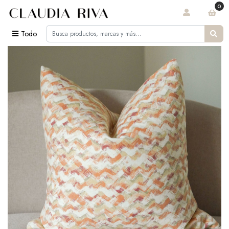
0
Todo