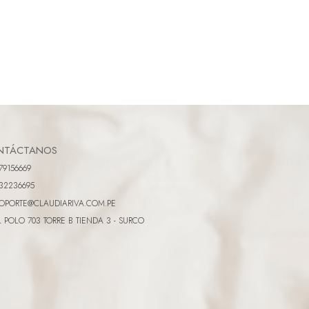
NTÁCTANOS
79156669
32236695
OPORTE@CLAUDIARIVA.COM.PE
L POLO 703 TORRE B TIENDA 3 - SURCO