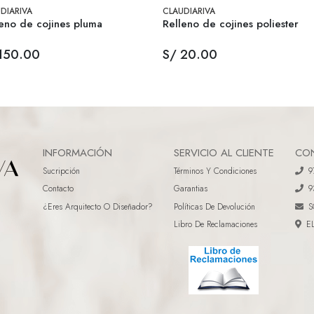
DIARIVA
CLAUDIARIVA
eno de cojines pluma
Relleno de cojines poliester
150.00
S/ 20.00
INFORMACIÓN
SERVICIO AL CLIENTE
CO
Sucripción
Términos Y Condiciones
9
Contacto
Garantias
9
¿eres Arquitecto O Diseñador?
Políticas De Devolución
S
Libro De Reclamaciones
E