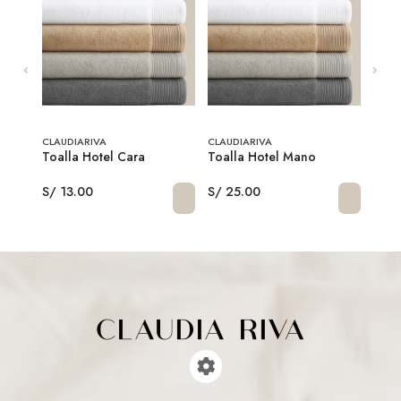
CLAUDIARIVA
CLAUDIARIVA
CLAU
l
Toalla Hotel Cara
Toalla Hotel Mano
Mant
S/ 13.00
S/ 25.00
S/ 1