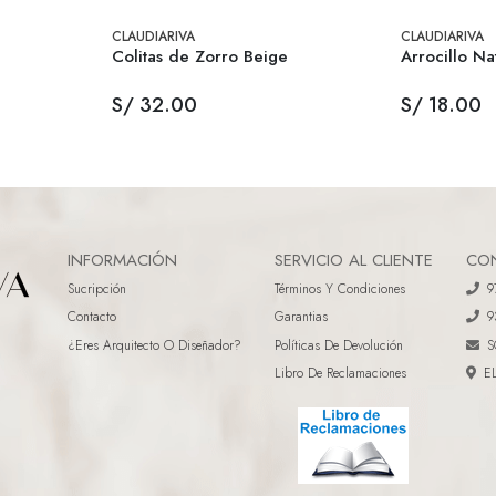
CLAUDIARIVA
CLAUDIARIVA
a
Colitas de Zorro Beige
Arrocillo Na
S/ 32.00
S/ 18.00
INFORMACIÓN
SERVICIO AL CLIENTE
CO
Sucripción
Términos Y Condiciones
9
Contacto
Garantias
9
¿eres Arquitecto O Diseñador?
Políticas De Devolución
S
Libro De Reclamaciones
E