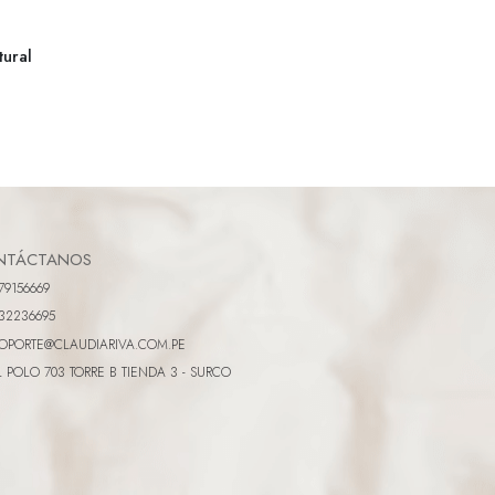
tural
NTÁCTANOS
79156669
32236695
OPORTE@CLAUDIARIVA.COM.PE
L POLO 703 TORRE B TIENDA 3 - SURCO