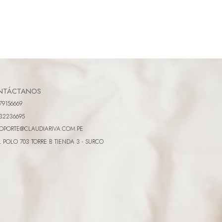
NTÁCTANOS
79156669
32236695
OPORTE@CLAUDIARIVA.COM.PE
L POLO 703 TORRE B TIENDA 3 - SURCO