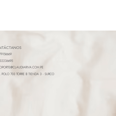
NTÁCTANOS
79156669
32236695
OPORTE@CLAUDIARIVA.COM.PE
L POLO 703 TORRE B TIENDA 3 - SURCO