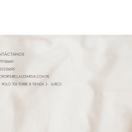
NTÁCTANOS
79156669
32236695
OPORTE@CLAUDIARIVA.COM.PE
L POLO 703 TORRE B TIENDA 3 - SURCO