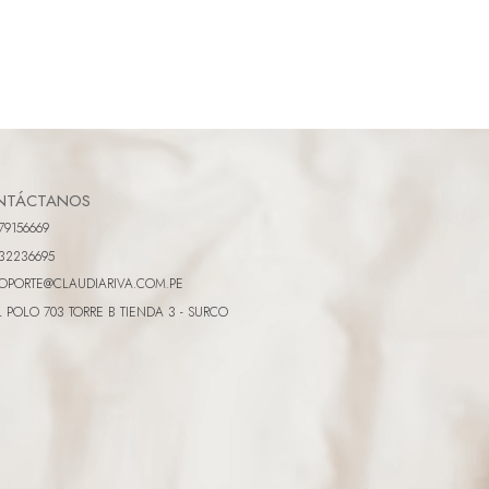
NTÁCTANOS
79156669
32236695
OPORTE@CLAUDIARIVA.COM.PE
L POLO 703 TORRE B TIENDA 3 - SURCO