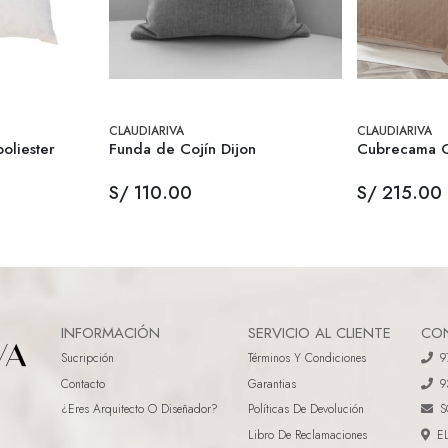
CLAUDIARIVA
CLAUDIARIVA
oliester
Funda de Cojín Dijon
Cubrecama C
S/ 110.00
S/ 215.00
INFORMACIÓN
SERVICIO AL CLIENTE
CO
Sucripción
Términos Y Condiciones
9
Contacto
Garantias
9
¿eres Arquitecto O Diseñador?
Políticas De Devolución
S
Libro De Reclamaciones
E