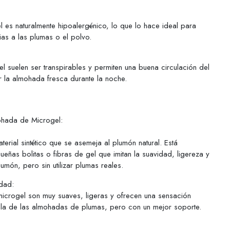
gel es naturalmente hipoalergénico, lo que lo hace ideal para
ias a las plumas o el polvo.
 suelen ser transpirables y permiten una buena circulación del
 la almohada fresca durante la noche.
mohada de Microgel:
terial sintético que se asemeja al plumón natural. Está
ñas bolitas o fibras de gel que imitan la suavidad, ligereza y
umón, pero sin utilizar plumas reales.
dad:
icrogel son muy suaves, ligeras y ofrecen una sensación
a la de las almohadas de plumas, pero con un mejor soporte.