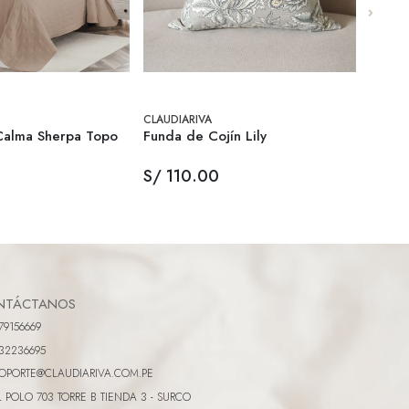
CLAUDIARIVA
CLAUDI
alma Sherpa Topo
Funda de Cojín Lily
Funda 
S/ 110.00
S/ 1
NTÁCTANOS
79156669
32236695
OPORTE@CLAUDIARIVA.COM.PE
L POLO 703 TORRE B TIENDA 3 - SURCO