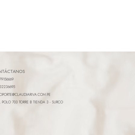
NTÁCTANOS
79156669
32236695
OPORTE@CLAUDIARIVA.COM.PE
L POLO 703 TORRE B TIENDA 3 - SURCO