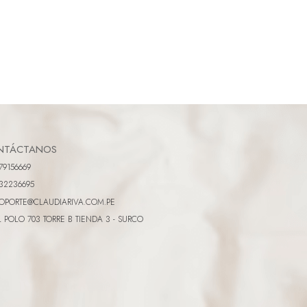
NTÁCTANOS
79156669
32236695
OPORTE@CLAUDIARIVA.COM.PE
L POLO 703 TORRE B TIENDA 3 - SURCO