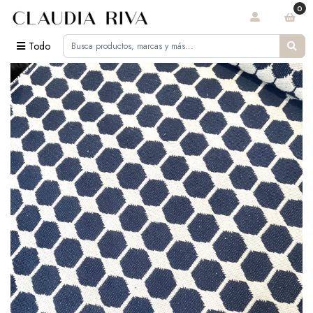
0
Todo