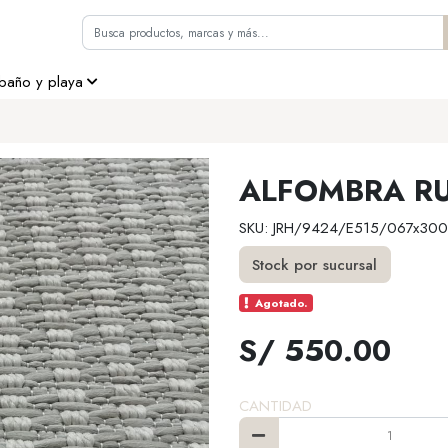
 baño y playa
ALFOMBRA RU
SKU: JRH/9424/E515/067x300
Stock por sucursal
Agotado.
S/ 550.00
CANTIDAD