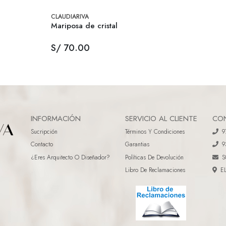
CLAUDIARIVA
Mariposa de cristal
S/ 70.00
INFORMACIÓN
SERVICIO AL CLIENTE
CO
Sucripción
Términos Y Condiciones
9
Contacto
Garantias
9
¿eres Arquitecto O Diseñador?
Políticas De Devolución
S
Libro De Reclamaciones
E