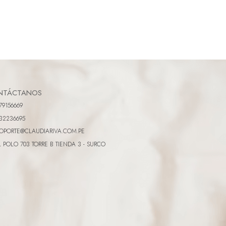
NTÁCTANOS
79156669
32236695
OPORTE@CLAUDIARIVA.COM.PE
L POLO 703 TORRE B TIENDA 3 - SURCO