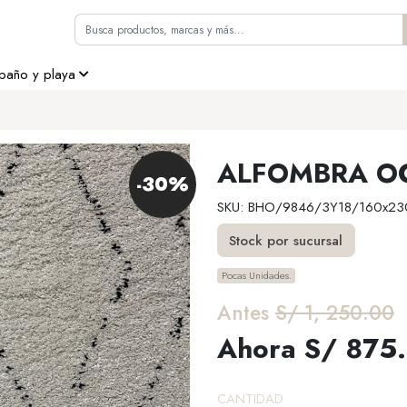
 baño y playa
ALFOMBRA OC
-30%
SKU: BHO/9846/3Y18/160x23
Stock por sucursal
Pocas Unidades.
Antes
S/ 1, 250.00
Ahora S/ 875
CANTIDAD