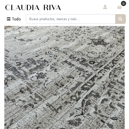
0
Todo