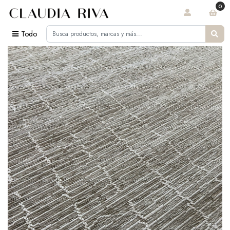
0
Todo