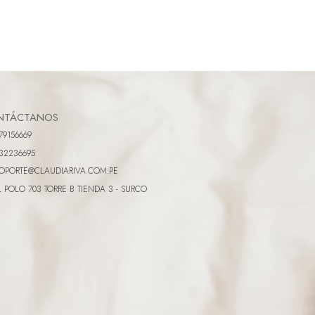
NTÁCTANOS
79156669
32236695
OPORTE@CLAUDIARIVA.COM.PE
L POLO 703 TORRE B TIENDA 3 - SURCO