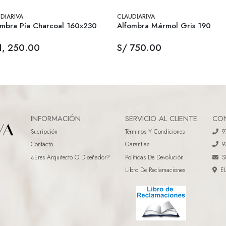
DIARIVA
CLAUDIARIVA
ombra Pía Charcoal 160x230
Alfombra Mármol Gris 190
1, 250.00
S/ 750.00
INFORMACIÓN
SERVICIO AL CLIENTE
CO
Sucripción
Términos Y Condiciones
9
Contacto
Garantias
9
¿eres Arquitecto O Diseñador?
Políticas De Devolución
S
Libro De Reclamaciones
E