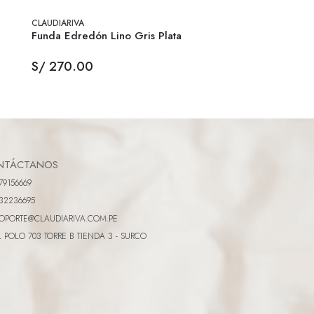
CLAUDIARIVA
Funda Edredón Lino Gris Plata
S/ 270.00
NTÁCTANOS
79156669
32236695
OPORTE@CLAUDIARIVA.COM.PE
L POLO 703 TORRE B TIENDA 3 - SURCO