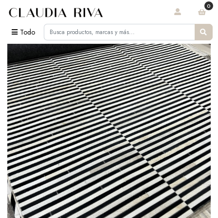
0
Todo