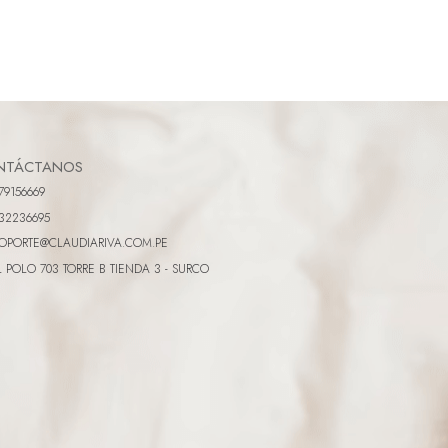
NTÁCTANOS
79156669
32236695
OPORTE@CLAUDIARIVA.COM.PE
L POLO 703 TORRE B TIENDA 3 - SURCO