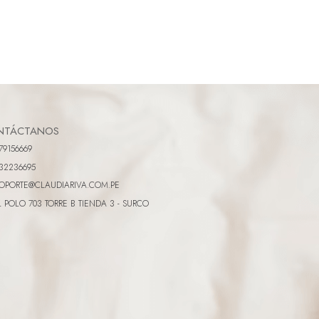
NTÁCTANOS
79156669
32236695
OPORTE@CLAUDIARIVA.COM.PE
L POLO 703 TORRE B TIENDA 3 - SURCO