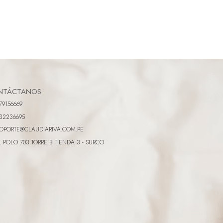
NTÁCTANOS
79156669
32236695
OPORTE@CLAUDIARIVA.COM.PE
L POLO 703 TORRE B TIENDA 3 - SURCO