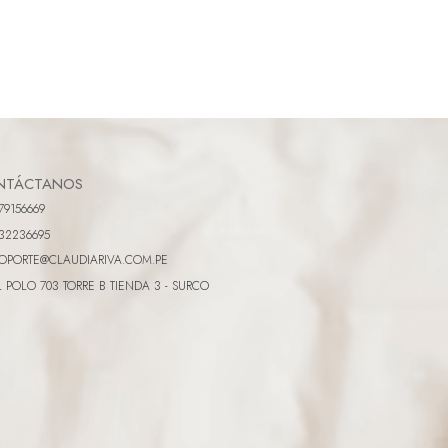
NTÁCTANOS
79156669
32236695
OPORTE@CLAUDIARIVA.COM.PE
L POLO 703 TORRE B TIENDA 3 - SURCO