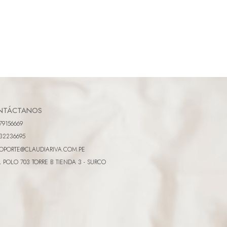
NTÁCTANOS
79156669
32236695
OPORTE@CLAUDIARIVA.COM.PE
L POLO 703 TORRE B TIENDA 3 - SURCO