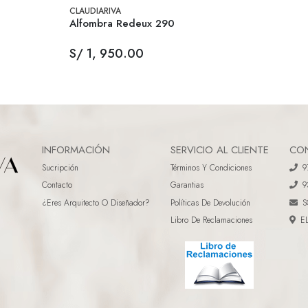
CLAUDIARIVA
Alfombra Redeux 290
S/ 1, 950.00
INFORMACIÓN
SERVICIO AL CLIENTE
CO
Sucripción
Términos Y Condiciones
9
Contacto
Garantias
9
¿eres Arquitecto O Diseñador?
Políticas De Devolución
S
Libro De Reclamaciones
E