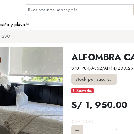
 baño y playa
s 290
ALFOMBRA CA
SKU: PUR/A852/AN14/200x29
Stock por sucursal
Agotado.
S/ 1, 950.00
CANTIDAD