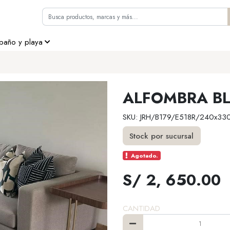
 baño y playa
ALFOMBRA BL
SKU: JRH/B179/E518R/240x33
Stock por sucursal
Agotado.
S/ 2, 650.00
CANTIDAD