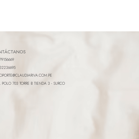
NTÁCTANOS
79156669
32236695
OPORTE@CLAUDIARIVA.COM.PE
L POLO 703 TORRE B TIENDA 3 - SURCO