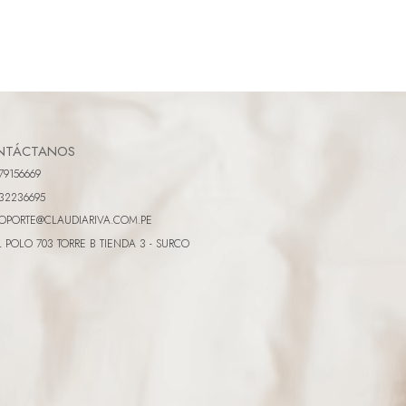
NTÁCTANOS
79156669
32236695
OPORTE@CLAUDIARIVA.COM.PE
L POLO 703 TORRE B TIENDA 3 - SURCO